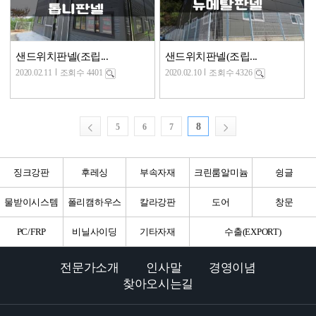
샌드위치판넬(조립...
샌드위치판넬(조립...
2020.02.11
조회수 4401
2020.02.10
조회수 4326
8
5
6
7
징크강판
후레싱
부속자재
크린룸알미늄
슁글
물받이시스템
폴리캠하우스
칼라강판
도어
창문
PC/FRP
비닐사이딩
기타자재
수출(EXPORT)
전문가소개
인사말
경영이념
찾아오시는길