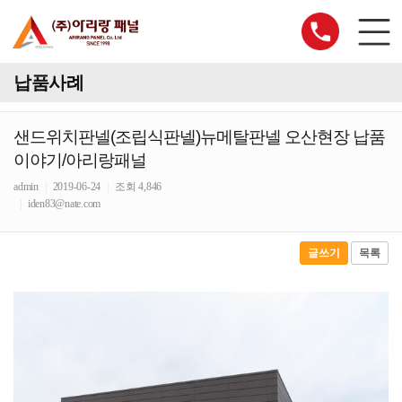
납품사례
샌드위치판넬(조립식판넬)뉴메탈판넬 오산현장 납품
이야기/아리랑패널
admin
|
2019-06-24
|
조회 4,846
|
iden83@nate.com
글쓰기
목록