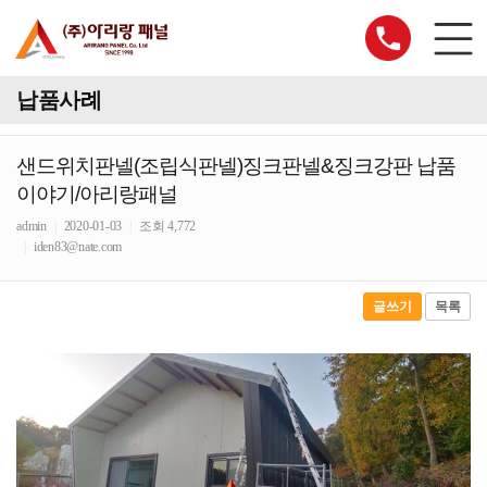
납품사례
샌드위치판넬(조립식판넬)징크판넬&징크강판 납품
이야기/아리랑패널
admin
|
2020-01-03
|
조회 4,772
|
iden83@nate.com
글쓰기
목록