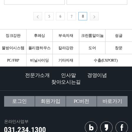
8
5
6
7
징크강판
후레싱
부속자재
크린룸알미늄
슁글
물받이시스템
폴리캠하우스
칼라강판
도어
창문
PC/FRP
비닐사이딩
기타자재
수출(EXPORT)
전문가소개
인사말
경영이념
찾아오시는길
로그인
회원가입
PC버전
바로가기
온라인사업부