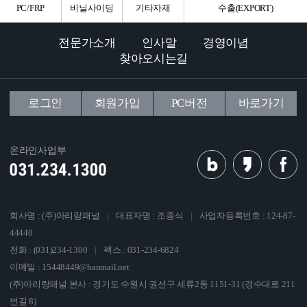
PC/FRP
비닐사이딩
기타자재
수출(EXPORT)
전문가소개
인사말
경영이념
찾아오시는길
로그인
회원가입
PC버전
바로가기
온라인사업부
회사명 : (주)아리랑패널
|
대표자명 : 조종식
|
사업자등록번호 : 124-87-
44440
전화 : (031)234-1300
|
팩스 : 031-234-6824
이메일 : 15448449@hanmail.net
(주)아리랑패널 본사 : 경기도 수원시 권선구 세류2동 1151-31 (경수대로 211
번길 8)