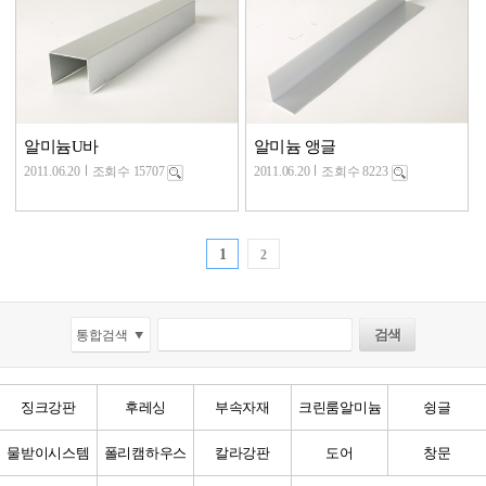
알미늄U바
알미늄 앵글
2011.06.20
조회수 15707
2011.06.20
조회수 8223
1
2
징크강판
후레싱
부속자재
크린룸알미늄
슁글
물받이시스템
폴리캠하우스
칼라강판
도어
창문