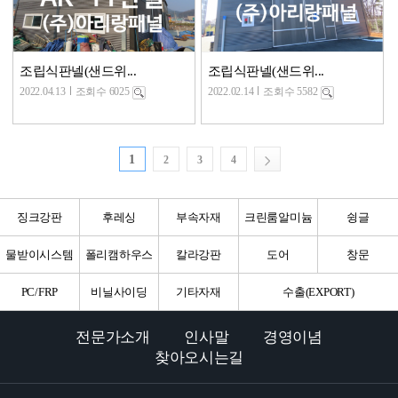
조립식판넬(샌드위...
조립식판넬(샌드위...
2022.04.13
조회수 6025
2022.02.14
조회수 5582
1
2
3
4
징크강판
후레싱
부속자재
크린룸알미늄
슁글
물받이시스템
폴리캠하우스
칼라강판
도어
창문
PC/FRP
비닐사이딩
기타자재
수출(EXPORT)
전문가소개
인사말
경영이념
찾아오시는길