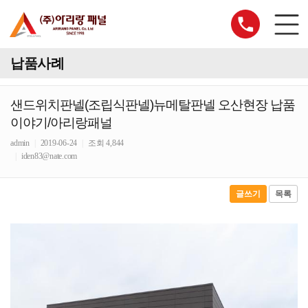
납품사례
샌드위치판넬(조립식판넬)뉴메탈판넬 오산현장 납품
이야기/아리랑패널
admin
|
2019-06-24
|
조회 4,844
|
iden83@nate.com
글쓰기
목록