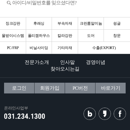
아이디/비밀번호를 잊으셨다면?
징크강판
후레싱
부속자재
크린룸알미늄
슁글
물받이시스템
폴리캠하우스
칼라강판
도어
창문
PC/FRP
비닐사이딩
기타자재
수출(EXPORT)
전문가소개
인사말
경영이념
찾아오시는길
로그인
회원가입
PC버전
바로가기
온라인사업부