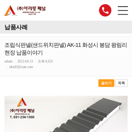
납품사례
조립식판넬(샌드위치판넬) AK-11 화성시 봉담 왕림리
현장 납품이야기
admin
|
2022-04-13
|
조회 6,021
|
iden83@nate.com
글쓰기
목록