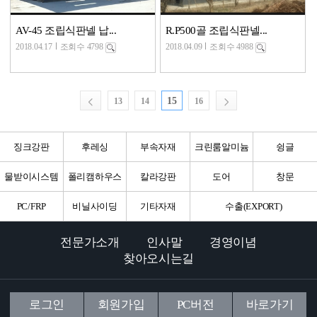
AV-45 조립식판넬 납...
R.P500골 조립식판넬...
2018.04.17
조회수 4798
2018.04.09
조회수 4988
15
13
14
16
징크강판
후레싱
부속자재
크린룸알미늄
슁글
물받이시스템
폴리캠하우스
칼라강판
도어
창문
PC/FRP
비닐사이딩
기타자재
수출(EXPORT)
전문가소개
인사말
경영이념
찾아오시는길
로그인
회원가입
PC버전
바로가기