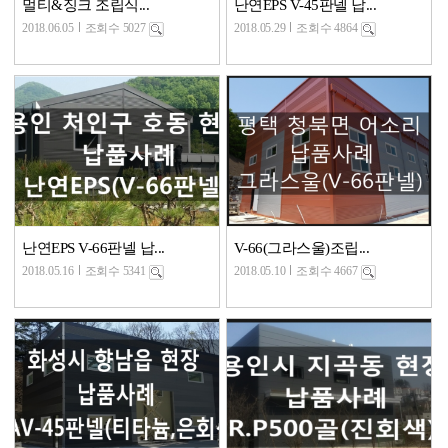
멀티&징크 조립식...
난연EPS V-45판넬 납...
2018.06.05
조회수 5027
2018.05.29
조회수 4864
난연EPS V-66판넬 납...
V-66(그라스울)조립...
2018.05.16
조회수 5341
2018.05.10
조회수 4667