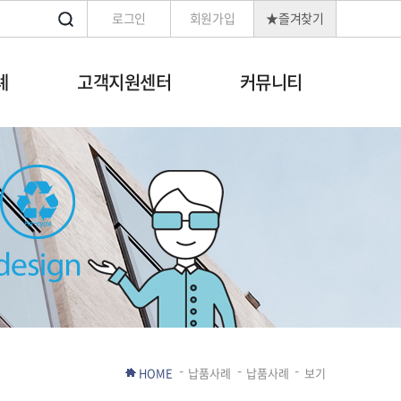
로그인
회원가입
★즐겨찾기
례
고객지원센터
커뮤니티
HOME
납품사례
납품사례
보기