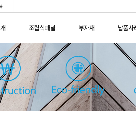
북
소개
조립식패널
부자재
납품사