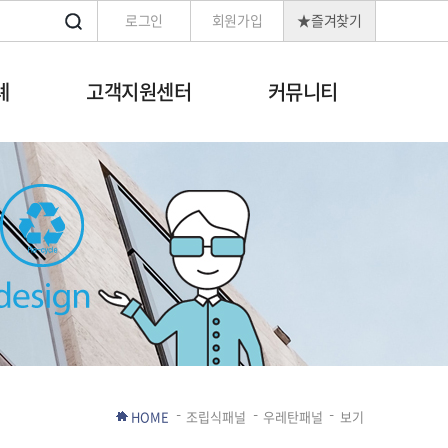
로그인
회원가입
★즐겨찾기
례
고객지원센터
커뮤니티
HOME
조립식패널
우레탄패널
보기