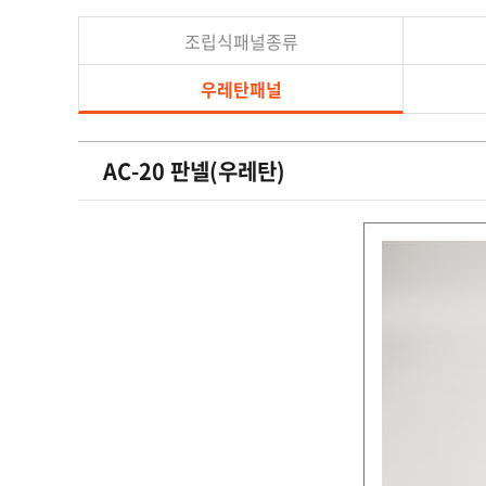
조립식패널종류
우레탄패널
AC-20 판넬(우레탄)