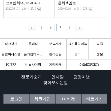
코르텐회색(DK-0345/P...
은회색엠보
2020.06.19
조회수 2516
2020.06.19
조회수 2331
7
5
6
8
징크강판
후레싱
부속자재
크린룸알미늄
슁글
물받이시스템
폴리캠하우스
칼라강판
도어
창문
PC/FRP
비닐사이딩
기타자재
수출(EXPORT)
전문가소개
인사말
경영이념
찾아오시는길
로그인
회원가입
PC버전
바로가기