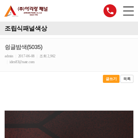
조립식패널색상
슁글밤색(5035)
admin
|
2017-06-08
|
조회 2,962
|
iden83@nate.com
글쓰기
목록