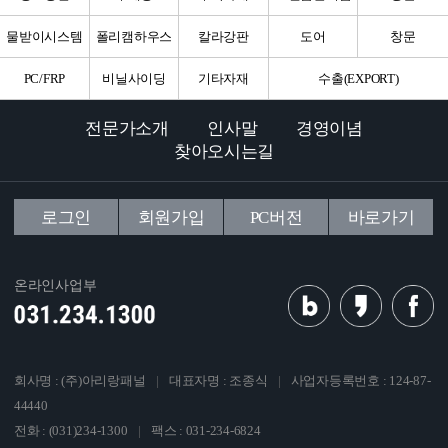
물받이시스템
폴리캠하우스
칼라강판
도어
창문
PC/FRP
비닐사이딩
기타자재
수출(EXPORT)
전문가소개
인사말
경영이념
찾아오시는길
로그인
회원가입
PC버전
바로가기
온라인사업부
회사명 : (주)아리랑패널
|
대표자명 : 조종식
|
사업자등록번호 : 124-87-
44440
전화 : (031)234-1300
|
팩스 : 031-234-6824