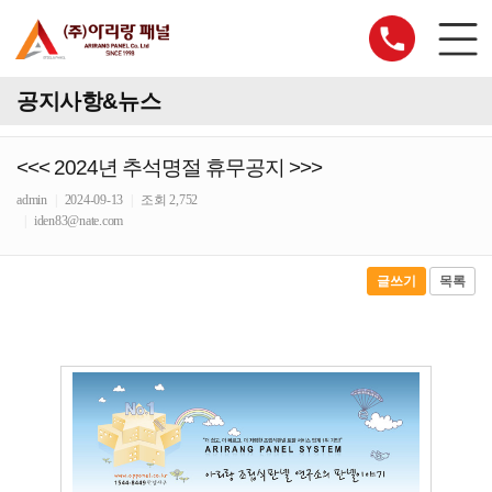
공지사항&뉴스
<<< 2024년 추석명절 휴무공지 >>>
admin
|
2024-09-13
|
조회 2,752
|
iden83@nate.com
글쓰기
목록