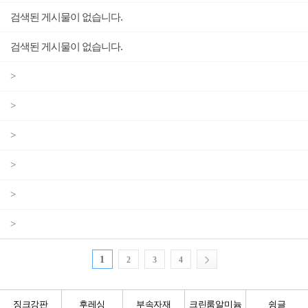
검색된 게시물이 없습니다.
검색된 게시물이 없습니다.
>
>
>
>
>
>
1
2
3
4
징크강판
후레싱
부속자재
크린룸알미늄
슁글