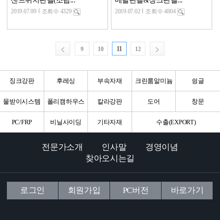
샌드위치판넬(조립...
메탈판넬&징크판넬...
2019.07.09
조회수 4329
2019.07.02
조회수 4804
11
9
10
12
징크강판
후레싱
부속자재
크린룸알미늄
슁글
물받이시스템
폴리캠하우스
칼라강판
도어
창문
PC/FRP
비닐사이딩
기타자재
수출(EXPORT)
전문가소개
인사말
경영이념
찾아오시는길
로그인
회원가입
PC버전
바로가기