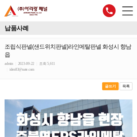
납품사례
조립식판넬(샌드위치판넬)라인메탈판넬 화성시 향남
읍
admin
|
2023-09-22
|
조회 5,611
|
iden83@nate.com
글쓰기
목록