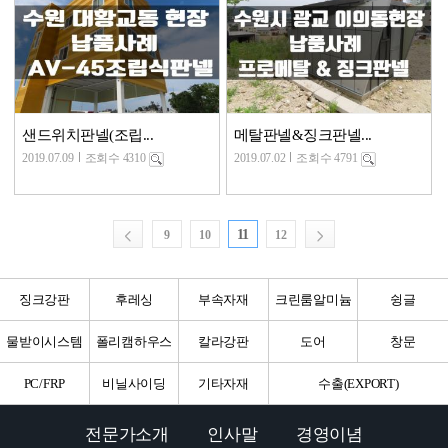
샌드위치판넬(조립...
메탈판넬&징크판넬...
2019.07.09
조회수 4310
2019.07.02
조회수 4791
11
9
10
12
징크강판
후레싱
부속자재
크린룸알미늄
슁글
물받이시스템
폴리캠하우스
칼라강판
도어
창문
PC/FRP
비닐사이딩
기타자재
수출(EXPORT)
전문가소개
인사말
경영이념