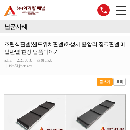
납품사례
조립식판넬(샌드위치판넬)화성시 율암리 징크판넬,메
탈판넬 현장 납품이야기
admin
|
2021-08-30
|
조회 5,520
|
iden83@nate.com
글쓰기
목록