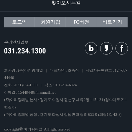
찾아오시는길
로그인
회원가입
PC버전
바로가기
온라인사업부
회사명 : (주)아리랑패널
|
대표자명 : 조종식
|
사업자등록번호 : 124-87-
44440
전화 : (031)234-1300
|
팩스 : 031-234-6824
이메일 : 15448449@hanmail.net
(주)아리랑패널 본사 : 경기도 수원시 권선구 세류2동 1151-31 (경수대로 211
번길 8)
(주)아리랑패널 공장 : 경기도 화성시 정남면 괘랑리 655-9 (괘랑1길 42-8)
copyrightⓒ 아리랑패널. All right reserved.