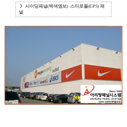
》 사이딩패널(백색엠보) -스티로폴(EPS) 패
널