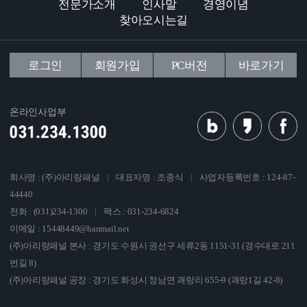
전문가소개
인사말
경영이념
찾아오시는길
로그인
회원가입
PC버전
바로가기
온라인사업부
회사명 : (주)아리랑패널
|
대표자명 : 조종식
|
사업자등록번호 : 124-87-
44440
전화 : (031)234-1300
|
팩스 : 031-234-6824
이메일 : 15448449@hanmail.net
(주)아리랑패널 본사 : 경기도 수원시 권선구 세류2동 1151-31 (경수대로 211
번길 8)
(주)아리랑패널 공장 : 경기도 화성시 정남면 괘랑리 655-9 (괘랑1길 42-8)