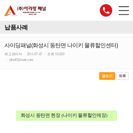
납품사례
사이딩패널(화성시 동탄면 나이키 물류할인센터)
최고관리자
|
2011-07-07
|
조회 10,020
|
iden83@nate.com
글쓰기
목록
화성시 동탄면 현장 (나이키 물류할인매장)