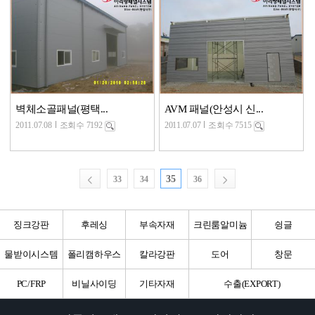
벽체소골패널(평택...
AVM 패널(안성시 신...
2011.07.08
조회수 7192
2011.07.07
조회수 7515
35
33
34
36
징크강판
후레싱
부속자재
크린룸알미늄
슁글
물받이시스템
폴리캠하우스
칼라강판
도어
창문
PC/FRP
비닐사이딩
기타자재
수출(EXPORT)