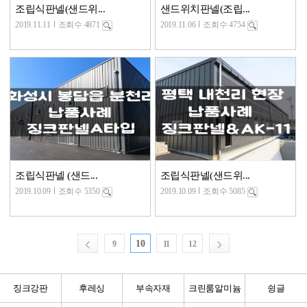
조립식판넬(샌드위...
샌드위치판넬(조립...
2019.11.11
조회수 4871
2019.11.06
조회수 4754
조립식판넬 (샌드...
조립식판넬(샌드위...
2019.10.09
조회수 5350
2019.10.09
조회수 5085
10
9
11
12
징크강판
후레싱
부속자재
크린룸알미늄
슁글