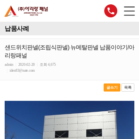
납품사례
샌드위치판넬(조립식판넬) 뉴메탈판넬 납품이야기/아
리랑패널
admin
|
2020-02-20
|
조회 4,675
|
iden83@nate.com
글쓰기
목록