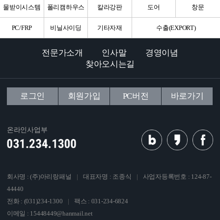
물받이시스템
폴리캠하우스
칼라강판
도어
창문
PC/FRP
비닐사이딩
기타자재
수출(EXPORT)
전문가소개
인사말
경영이념
찾아오시는길
로그인
회원가입
PC버전
바로가기
온라인사업부
회사명 : (주)아리랑패널
|
대표자명 : 조종식
|
사업자등록번호 : 124-87-
44440
전화 : (031)234-1300
|
팩스 : 031-234-6824
이메일 : 15448449@hanmail.net