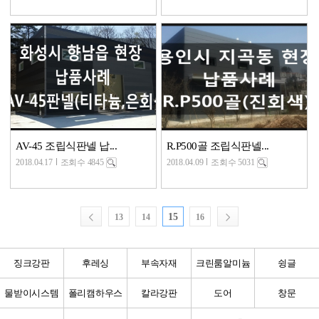
AV-45 조립식판넬 납...
R.P500골 조립식판넬...
2018.04.17
조회수 4845
2018.04.09
조회수 5031
15
13
14
16
징크강판
후레싱
부속자재
크린룸알미늄
슁글
물받이시스템
폴리캠하우스
칼라강판
도어
창문