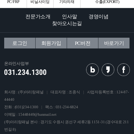
PC/FRP
비닐사이딩
기타자재
수출(EXPORT)
전문가소개
인사말
경영이념
찾아오시는길
로그인
회원가입
PC버전
바로가기
온라인사업부
회사명 : (주)아리랑패널
|
대표자명 : 조종식
|
사업자등록번호 : 124-87-
44440
전화 : (031)234-1300
|
팩스 : 031-234-6824
이메일 : 15448449@hanmail.net
(주)아리랑패널 본사 : 경기도 수원시 권선구 세류2동 1151-31 (경수대로 211
번길 8)