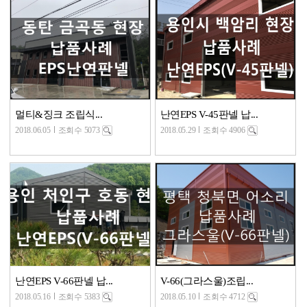
멀티&징크 조립식...
난연EPS V-45판넬 납...
2018.06.05
조회수 5073
2018.05.29
조회수 4906
난연EPS V-66판넬 납...
V-66(그라스울)조립...
2018.05.16
조회수 5383
2018.05.10
조회수 4712