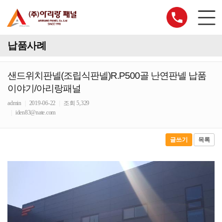
납품사례
샌드위치판넬(조립식판넬)R.P500골 난연판넬 납품
이야기/아리랑패널
admin
|
2019-06-22
|
조회 5,329
|
iden83@nate.com
글쓰기
목록