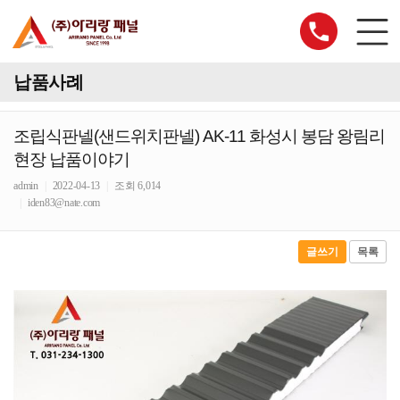
납품사례
조립식판넬(샌드위치판넬) AK-11 화성시 봉담 왕림리
현장 납품이야기
admin
|
2022-04-13
|
조회 6,014
|
iden83@nate.com
글쓰기
목록