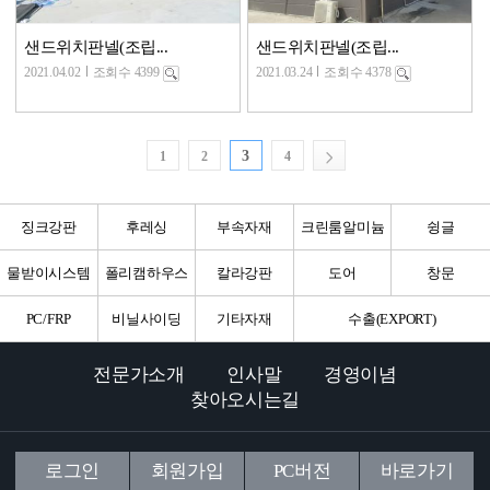
샌드위치판넬(조립...
샌드위치판넬(조립...
2021.04.02
조회수 4399
2021.03.24
조회수 4378
3
1
2
4
징크강판
후레싱
부속자재
크린룸알미늄
슁글
물받이시스템
폴리캠하우스
칼라강판
도어
창문
PC/FRP
비닐사이딩
기타자재
수출(EXPORT)
전문가소개
인사말
경영이념
찾아오시는길
로그인
회원가입
PC버전
바로가기