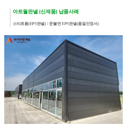
아트월판넬 [신제품] 납품사례
스티로폼(EPS판넬) / 준불연 EPS판넬(품질인정서)