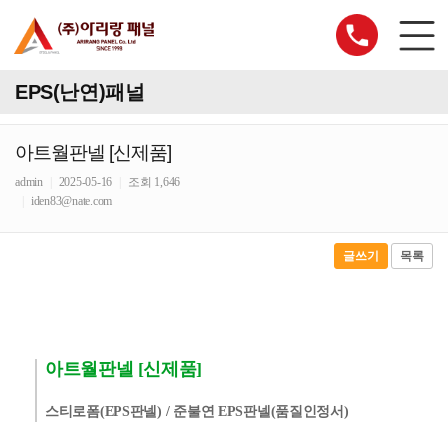
EPS(난연)패널
아트월판넬 [신제품]
admin
|
2025-05-16
|
조회 1,646
|
iden83@nate.com
글쓰기
목록
아트월판넬 [신제품]
스티로폼(EPS판넬) / 준불연 EPS판넬(품질인정서)