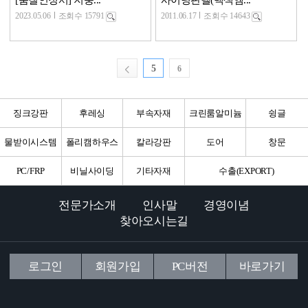
2023.05.06
조회수 15791
2011.06.17
조회수 14643
5
6
징크강판
후레싱
부속자재
크린룸알미늄
슁글
물받이시스템
폴리캠하우스
칼라강판
도어
창문
PC/FRP
비닐사이딩
기타자재
수출(EXPORT)
전문가소개
인사말
경영이념
찾아오시는길
로그인
회원가입
PC버전
바로가기